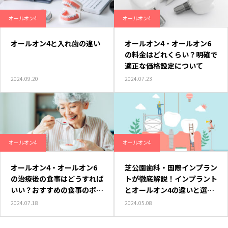
オールオン4
オールオン4
オールオン4と入れ歯の違い
オールオン4・オールオン6
の料金はどれくらい？明確で
適正な価格設定について
2024.09.20
2024.07.23
オールオン4
オールオン4
オールオン4・オールオン6
芝公園歯科・国際インプラン
の治療後の食事はどうすれば
トが徹底解説！インプラント
いい？おすすめの食事のポイ
とオールオン4の違いと選び
ント
方のコツ
2024.07.18
2024.05.08