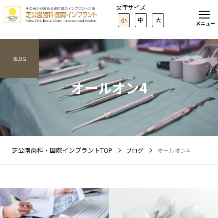
文字サイズ
小
中
大
メニュー
BLOG
オールオン4
芝公園歯科・国際インプラントTOP
ブログ
オールオン4