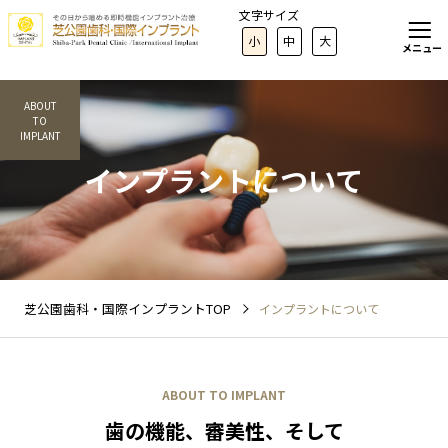
文字サイズ
小
中
大
メニュー
ABOUT
TO
IMPLANT
インプラントについて
芝公園歯科・国際インプラントTOP
インプラントについて
ABOUT TO IMPLANT
歯の機能、審美性、
そして