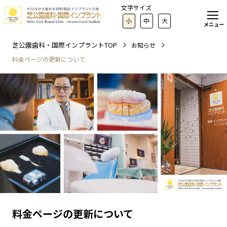
文字サイズ
小
中
大
メニュー
芝公園歯科・国際インプラントTOP
お知らせ
料金ページの更新について
料金ページの更新について