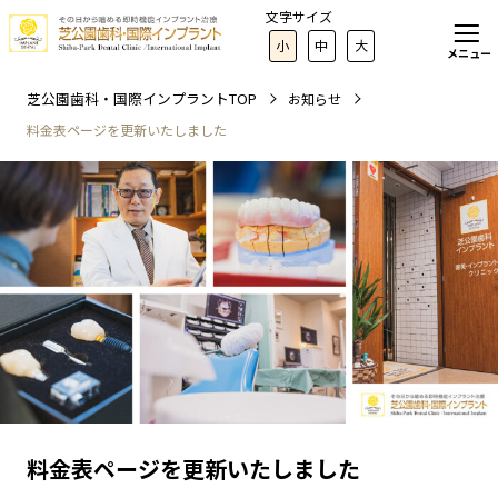
文字サイズ
小
中
大
メニュー
芝公園歯科・国際インプラントTOP
お知らせ
料金表ページを更新いたしました
料金表ページを更新いたしました