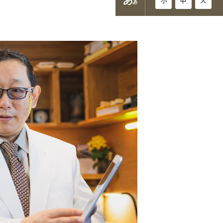
あ
小
中
大
あ