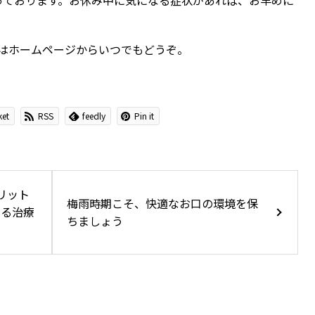
はホームページからいつでもどうぞ。
ket
RSS
feedly
Pin it
リット
梅雨時期こそ、快適なお口の環境を保
する治療
ちましょう
オールオン4で後悔しないに必要な
ことは？失敗しない医院選びのポイ
ント