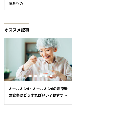
読みもの
オススメ記事
オールオン4・オールオン6の治療後
芝公園歯科・国際インプ
の食事はどうすればいい？おすすめ
底解説！インプラントと
の食事のポイント
4の違いと選び方のコツ